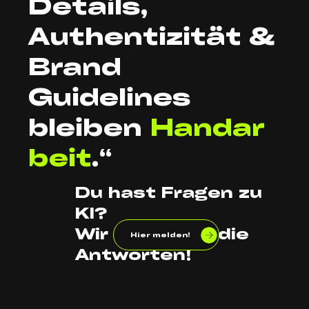
Details,
Authentizität &
Brand
Guidelines
bleiben
Handar
beit
.“
Du hast Fragen zu
KI?
Wir liefern dir die
Hier melden!
Antworten!