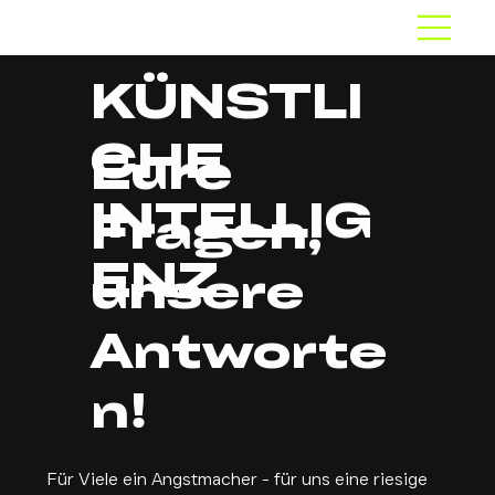
KÜNSTLI
CHE
Eure
INTELLIG
Fragen,
ENZ
unsere
Antworte
n!
Für Viele ein Angstmacher - für uns eine riesige