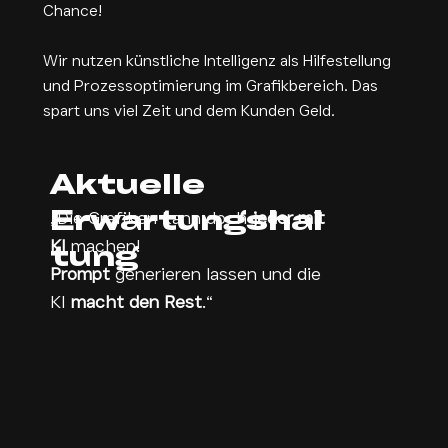
Chance!
Wir nutzen künstliche Intelligenz als Hilfestellung
und Prozessoptimierung im Grafikbereich. Das
spart uns viel Zeit und dem Kunden Geld.
Aktuelle
Erwartungshal
„Die Grafiken kann doch
jeder mit
KI
machen!
tung
Prompt
generieren lassen und die
KI
macht den Rest
.“